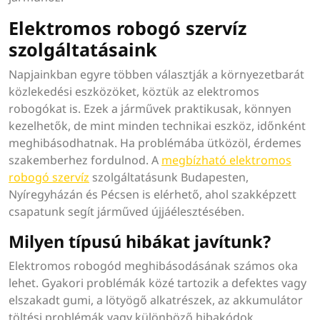
Elektromos robogó szervíz
szolgáltatásaink
Napjainkban egyre többen választják a környezetbarát
közlekedési eszközöket, köztük az elektromos
robogókat is. Ezek a járművek praktikusak, könnyen
kezelhetők, de mint minden technikai eszköz, időnként
meghibásodhatnak. Ha problémába ütközöl, érdemes
szakemberhez fordulnod. A
megbízható elektromos
robogó szervíz
szolgáltatásunk Budapesten,
Nyíregyházán és Pécsen is elérhető, ahol szakképzett
csapatunk segít járműved újjáélesztésében.
Milyen típusú hibákat javítunk?
Elektromos robogód meghibásodásának számos oka
lehet. Gyakori problémák közé tartozik a defektes vagy
elszakadt gumi, a lötyögő alkatrészek, az akkumulátor
töltési problémák vagy különböző hibakódok