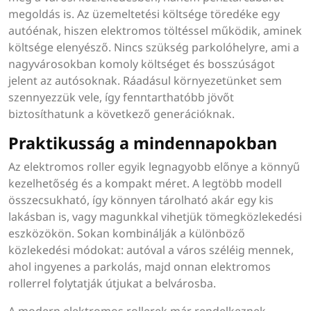
megoldás is. Az üzemeltetési költsége töredéke egy
autóénak, hiszen elektromos töltéssel működik, aminek
költsége elenyésző. Nincs szükség parkolóhelyre, ami a
nagyvárosokban komoly költséget és bosszúságot
jelent az autósoknak. Ráadásul környezetünket sem
szennyezzük vele, így fenntarthatóbb jövőt
biztosíthatunk a következő generációknak.
Praktikusság a mindennapokban
Az elektromos roller egyik legnagyobb előnye a könnyű
kezelhetőség és a kompakt méret. A legtöbb modell
összecsukható, így könnyen tárolható akár egy kis
lakásban is, vagy magunkkal vihetjük tömegközlekedési
eszközökön. Sokan kombinálják a különböző
közlekedési módokat: autóval a város széléig mennek,
ahol ingyenes a parkolás, majd onnan elektromos
rollerrel folytatják útjukat a belvárosba.