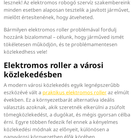
lesznek! Az elektromos robogó szervíz szakembereink
minden esetben alaposan tesztelik a javított járművet,
mielőtt értesítenének, hogy átveheted.
Bármilyen elektromos roller problémával fordulj
hozzánk bizalommal – célunk, hogy járműved ismét
tökéletesen működjön, és te problémamentesen
közlekedhess vele!
Elektromos roller a városi
közlekedésben
A modern városi közlekedés egyik legnépszerűbb
eszközévé vált a
praktikus elektromos roller
az elmúlt
években. Ez a környezetbarát alternatíva ideális
választás azoknak, akik szeretnék elkerülni a zsúfolt
tömegközlekedést, a dugókat, és mégis gyorsan célba
érni. Egyre többen fedezik fel ennek a kényelmes
közlekedési módnak az előnyeit, különösen a
nagyvárosi környezetben élők körében.