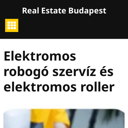
Skip
Real Estate Budapest
to
content
Elektromos
robogó szervíz és
elektromos roller