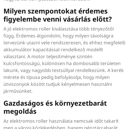
Milyen szempontokat érdemes
figyelembe venni vásárlás előtt?
A jó elektromos roller kiválasztása több tényezőtől
függ. Érdemes átgondolni, hogy milyen távolságra
tervezünk utazni vele rendszeresen, és ehhez megfelelő
akkumulátor kapacitással rendelkező modellt
választani. A motor teljesítménye szintén
kulcsfontosságú, különösen ha dombosabb területen
lakunk, vagy nagyobb testsúllyal rendelkezünk. A kerék
mérete és típusa pedig befolyásolja, hogy milyen
útviszonyok között tudjuk kényelmesen használni
járművünket.
Gazdaságos és környezetbarát
megoldás
Az elektromos roller használata nemcsak időt takarít
meg a városi közlekedésben, hanem pénztárcabarát