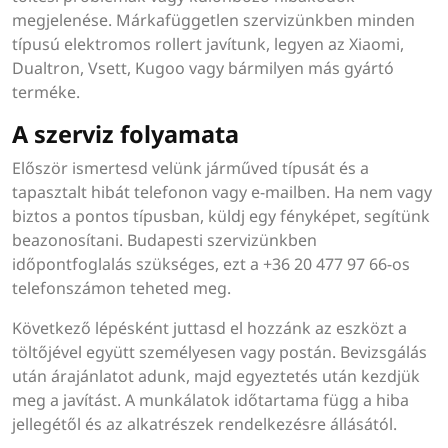
megjelenése. Márkafüggetlen szervizünkben minden
típusú elektromos rollert javítunk, legyen az Xiaomi,
Dualtron, Vsett, Kugoo vagy bármilyen más gyártó
terméke.
A szerviz folyamata
Először ismertesd velünk járműved típusát és a
tapasztalt hibát telefonon vagy e-mailben. Ha nem vagy
biztos a pontos típusban, küldj egy fényképet, segítünk
beazonosítani. Budapesti szervizünkben
időpontfoglalás szükséges, ezt a +36 20 477 97 66-os
telefonszámon teheted meg.
Következő lépésként juttasd el hozzánk az eszközt a
töltőjével együtt személyesen vagy postán. Bevizsgálás
után árajánlatot adunk, majd egyeztetés után kezdjük
meg a javítást. A munkálatok időtartama függ a hiba
jellegétől és az alkatrészek rendelkezésre állásától.