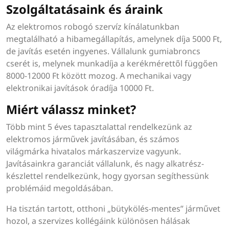
Szolgáltatásaink és áraink
Az elektromos robogó szervíz kínálatunkban
megtalálható a hibamegállapítás, amelynek díja 5000 Ft,
de javítás esetén ingyenes. Vállalunk gumiabroncs
cserét is, melynek munkadíja a kerékmérettől függően
8000-12000 Ft között mozog. A mechanikai vagy
elektronikai javítások óradíja 10000 Ft.
Miért válassz minket?
Több mint 5 éves tapasztalattal rendelkezünk az
elektromos járművek javításában, és számos
világmárka hivatalos márkaszervize vagyunk.
Javításainkra garanciát vállalunk, és nagy alkatrész-
készlettel rendelkezünk, hogy gyorsan segíthessünk
problémáid megoldásában.
Ha tisztán tartott, otthoni „bütykölés-mentes” járművet
hozol, a szervizes kollégáink különösen hálásak