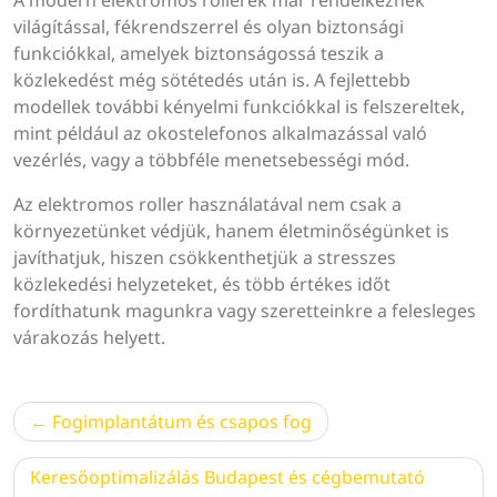
A modern elektromos rollerek már rendelkeznek
világítással, fékrendszerrel és olyan biztonsági
funkciókkal, amelyek biztonságossá teszik a
közlekedést még sötétedés után is. A fejlettebb
modellek további kényelmi funkciókkal is felszereltek,
mint például az okostelefonos alkalmazással való
vezérlés, vagy a többféle menetsebességi mód.
Az elektromos roller használatával nem csak a
környezetünket védjük, hanem életminőségünket is
javíthatjuk, hiszen csökkenthetjük a stresszes
közlekedési helyzeteket, és több értékes időt
fordíthatunk magunkra vagy szeretteinkre a felesleges
várakozás helyett.
Bejegyzés
Fogimplantátum és csapos fog
navigáció
Keresőoptimalizálás Budapest és cégbemutató